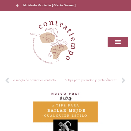
Matrícula Gratuita [Oferta Verano]
CONTRATIEMPO CAMEI
SOBRE CONTRA
La magia de danzar en contacto
2 tips para potenciar y profundizar tu baile