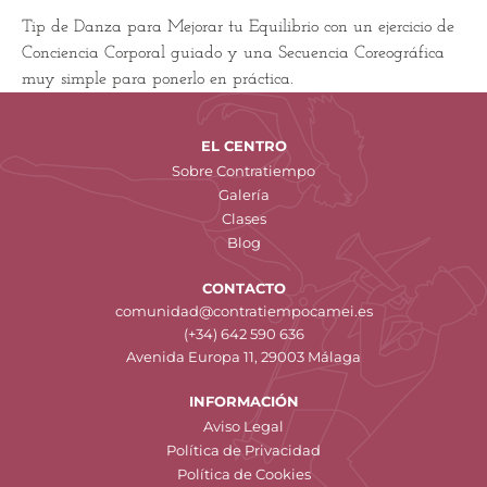
Tip de Danza para Mejorar tu Equilibrio con un ejercicio de
Conciencia Corporal guiado y una Secuencia Coreográfica
muy simple para ponerlo en práctica.
EL CENTRO
Sobre Contratiempo
Galería
Clases
Blog
CONTACTO
comunidad@contratiempocamei.es
(+34) 642 590 636
Avenida Europa 11, 29003 Málaga
INFORMACIÓN
Aviso Legal
Política de Privacidad
Política de Cookies