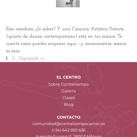
Eres creadora, ¿lo sabes? Y una Creación Artística Potente
(quizás de danza contemporánea) está en tus manos. Te
cuento cómo puedes empezar aquí –y sinceramente, menos
es más.
1
2
Siguiente
→
EL CENTRO
Sobre Contratiempo
Galería
Clases
Blog
CONTACTO
comunidad@contratiempocamei.es
(+34) 642 590 636
Avenida Europa 11, 29003 Málaga