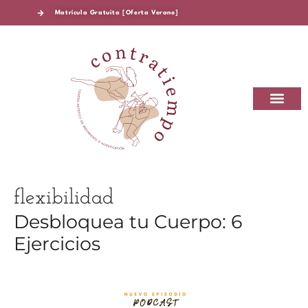
Matrícula Gratuita [Oferta Verano]
CONTRATIEMPO CAMEI
SOBRE CONTRA
flexibilidad
Desbloquea tu Cuerpo: 6
Ejercicios